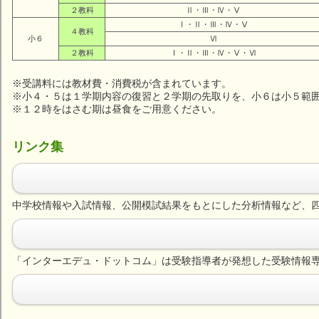
２教科
Ⅱ・Ⅲ・Ⅳ・Ⅴ
Ⅰ・Ⅱ・Ⅲ・Ⅳ・Ⅴ
４教科
小６
Ⅵ
２教科
Ⅰ・Ⅱ・Ⅲ・Ⅳ・Ⅴ・Ⅵ
※受講料には教材費・消費税が含まれています。
※小４・５は１学期内容の復習と２学期の先取りを、小６は小５範
※１２時をはさむ期は昼食をご用意ください。
リンク集
中学校情報や入試情報、公開模試結果をもとにした分析情報など、
「インターエデュ・ドットコム」は受験指導者が発想した受験情報