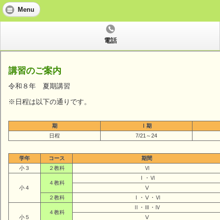
Menu
電話
講習のご案内
令和８年 夏期講習
※日程は以下の通りです。
期
Ⅰ期
日程
7/21～24
学年
コース
期間
小３
２教科
Ⅵ
Ⅰ・Ⅵ
４教科
小４
Ⅴ
２教科
Ⅰ・Ⅴ・Ⅵ
Ⅱ・Ⅲ・Ⅳ
４教科
小５
Ⅴ